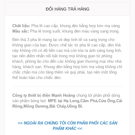
ĐỔI HÀNG TRẢ HÀNG
Chất liệu:
Pha lê cao cấp, khung đèn bằng hợp kim mạ vàng.
Màu sắc:
Pha lê trong suốt, khung đèn màu vàng sang trọng.
Đèn thả 3 pha lê mang lại vẻ đẹp tinh tế và sang trọng cho
không gian của bạn. Được chế tác từ pha lê cao cấp, đèn thả
này không chỉ có độ bền cao mà còn tỏa ra ánh sáng lung linh,
tạo nên điểm nhấn nổi bật trong mọi không gian từ phòng
khách, phòng ăn cho đến các không gian thương mại như nhà
hàng, khách sạn. Khung đèn bằng hợp kim mạ vàng không chỉ
chắc chắn mà còn tăng thêm vẻ quý phái, tạo nên một tổng
thể hoàn hảo cho chiếc đèn.
Công ty thiết bị điện Mạnh Hoàng
chúng tôi phân phối dòng
sản phẩm bóng led
MPE
tại Hạ Long,Cẩm Phả,Cửa Ông,Cái
Rồng,Mông Dương,Bãi Cháy,Uông Bí.
>>
NGOÀI RA CHÚNG TÔI CÒN PHÂN PHỐI CÁC SẢN
PHẨM KHÁC
<<