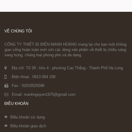
VỀ CHÚNG TÔI
CÔNG TY THIẾT BỊ ĐIỆN MẠNH HOÀNG mang lại cho bạn một không
gian sống hoàn toàn mới với các dòng sản phẩm về thiết bị chiếu sáng
sang trọng, chủng loại phong phú và đa dạng.
Địa chỉ: Tổ 39 - khu 4 - phường Cao Thắng - Thành Phố Hạ Long
Điện thoại : 0913 064 108
Fax : 02033525596
Email: manhnguyen1975@gmail.com
ĐIỀU KHOẢN
Điều khoản sử dụng
Điều khoản giao dịch