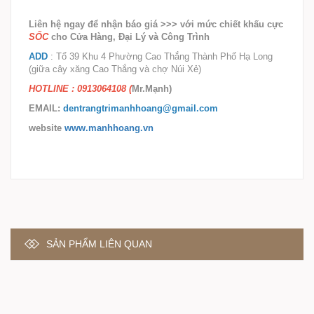
Liên hệ ngay để nhận báo giá >>> với mức chiết khấu cực
SỐC
cho Cửa Hàng, Đại Lý và Công Trình
ADD
: Tổ 39 Khu 4 Phường Cao Thắng Thành Phố Hạ Long
(giữa cây xăng Cao Thắng và chợ Núi Xẻ)
HOTLINE :
0913064108
(
Mr.Mạnh)
EMAIL:
dentrangtrimanhhoang@gmail.com
website
www.manhhoang.vn
SẢN PHẨM LIÊN QUAN